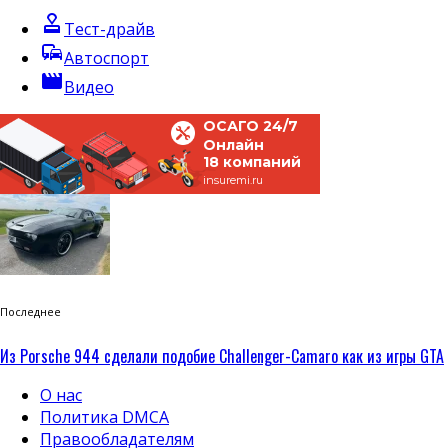
approval
Тест-драйв
commute
Автоспорт
movie
Видео
ОСАГО 24/7
Онлайн
18 компаний
insuremi.ru
Последнее
Из Porsche 944 сделали подобие Challenger-Camaro как из игры GTA
О нас
Политика DMCA
Правообладателям