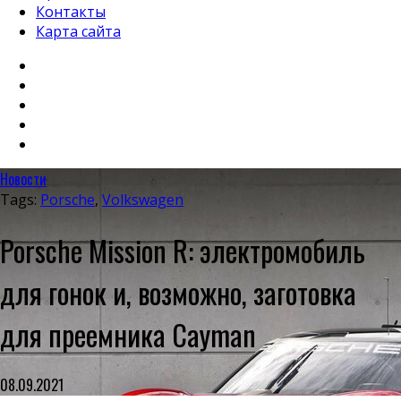
Контакты
Карта сайта
Новости
Tags:
Porsche
,
Volkswagen
Porsche Mission R: электромобиль
для гонок и, возможно, заготовка
для преемника Cayman
08.09.2021