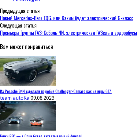
Предыдущая статья
Новый Mercedes-Benz EQG, или Каким будет электрический G-класс
Следующая статья
Премьеры Группы ГАЗ: Соболь NN, электрическая ГАЗель и водоробусы
Вам может понравиться
Из Porsche 944 сделали подобие Challenger-Camaro как из игры GTA
team autoKa
09.08.2023
Гонки REC — в Сочи будет захватывающий финал!