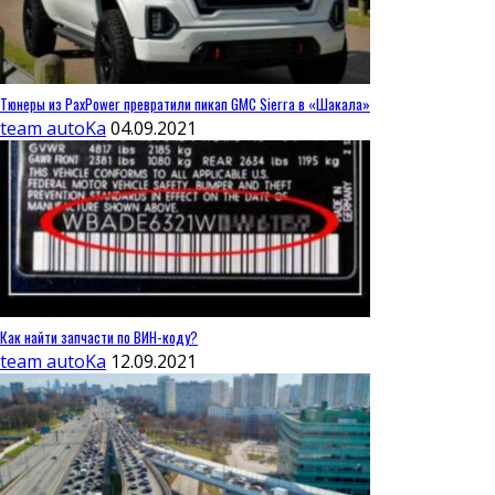
Тюнеры из PaxPower превратили пикап GMC Sierra в «Шакала»
team autoKa
04.09.2021
Как найти запчасти по ВИН-коду?
team autoKa
12.09.2021