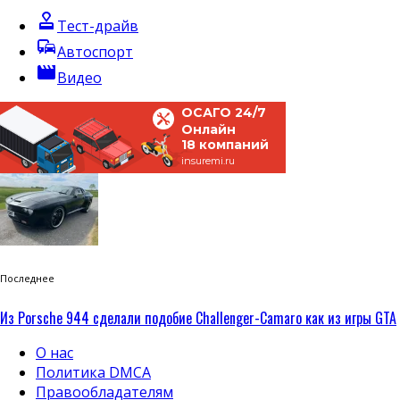
approval
Тест-драйв
commute
Автоспорт
movie
Видео
ОСАГО 24/7
Онлайн
18 компаний
insuremi.ru
Последнее
Из Porsche 944 сделали подобие Challenger-Camaro как из игры GTA
О нас
Политика DMCA
Правообладателям