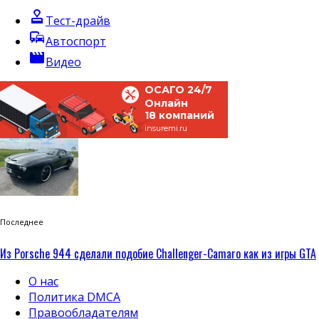
approval
Тест-драйв
commute
Автоспорт
movie
Видео
ОСАГО 24/7
Онлайн
18 компаний
insuremi.ru
Последнее
Из Porsche 944 сделали подобие Challenger-Camaro как из игры GTA
О нас
Политика DMCA
Правообладателям