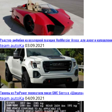
Родстер-амфибия на воздушной подушке VonMercier Arosa: для дорог и направлен
team autoKa
03.09.2021
Тюнеры из PaxPower превратили пикап GMC Sierra в «Шакала»
team autoKa
04.09.2021