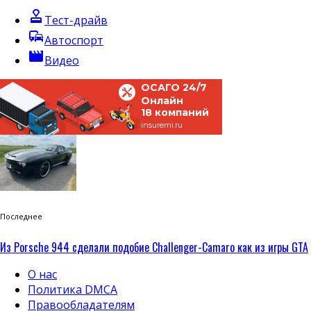
approval
Тест-драйв
commute
Автоспорт
movie
Видео
ОСАГО 24/7
Онлайн
18 компаний
insuremi.ru
Последнее
Из Porsche 944 сделали подобие Challenger-Camaro как из игры GTA
О нас
Политика DMCA
Правообладателям