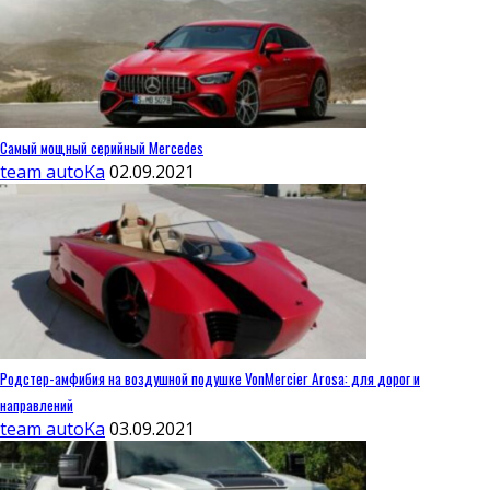
Самый мощный серийный Mercedes
team autoKa
02.09.2021
Родстер-амфибия на воздушной подушке VonMercier Arosa: для дорог и
направлений
team autoKa
03.09.2021