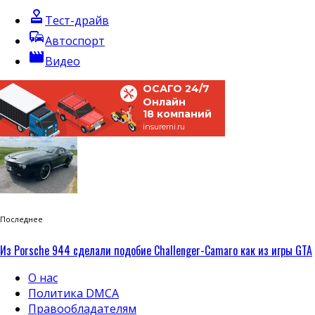
approval
Тест-драйв
commute
Автоспорт
movie
Видео
ОСАГО 24/7
Онлайн
18 компаний
insuremi.ru
Последнее
Из Porsche 944 сделали подобие Challenger-Camaro как из игры GTA
О нас
Политика DMCA
Правообладателям