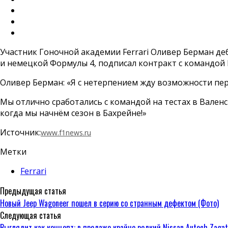
Участник Гоночной академии Ferrari Оливер Берман де
и немецкой Формулы 4, подписал контракт с командой 
Оливер Берман: «Я с нетерпением жду возможности пере
Мы отлично сработались с командой на тестах в Валенс
когда мы начнём сезон в Бахрейне!»
Источник:
www.f1news.ru
Метки
Ferrari
Предыдущая статья
Новый Jeep Wagoneer пошел в серию со странным дефектом (Фото)
Следующая статья
Выглядит как концепт: в продаже крайне редкий Nissan Autech Zagato