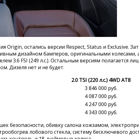
Origin, остались версии Respect, Status и Exclusive. 
ессивным дизайном бамперов, оригинальными колесами, 
 3.6 FSI (249 л.с.). Остальным версиям полагается лишь
. Дизеля нет и не будет.
2.0 TSI (220 л.с.) 4WD AT8
3 846 000 руб.
4 087 000 руб.
4 247 000 руб.
4 343 000 руб.
шек безопасности, обивку салона кожзамом, электропр
рообогрев лобового стекла, систему бесключевого дост
руиз-контроль и 18-дюймовые колеса.