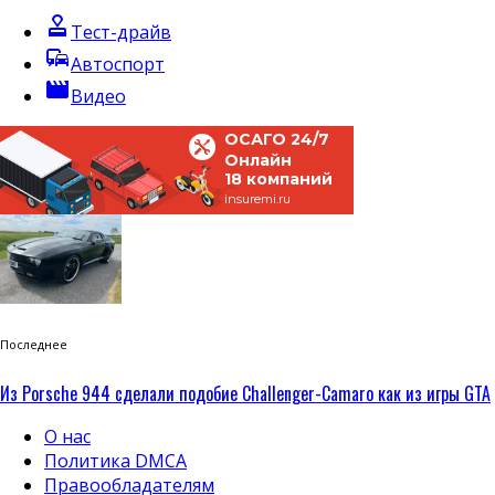
approval
Тест-драйв
commute
Автоспорт
movie
Видео
ОСАГО 24/7
Онлайн
18 компаний
insuremi.ru
Последнее
Из Porsche 944 сделали подобие Challenger-Camaro как из игры GTA
О нас
Политика DMCA
Правообладателям