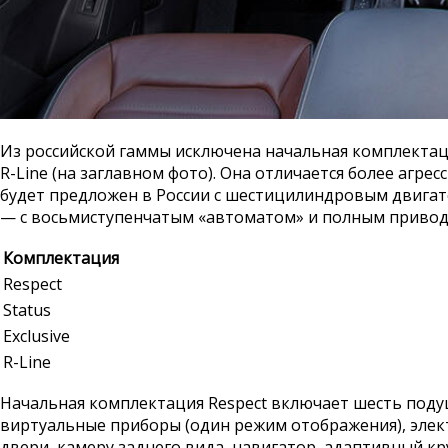
Из российской гаммы исключена начальная комплектация 
R-Line (на заглавном фото). Она отличается более агр
будет предложен в России с шестицилиндровым двигателем
— с восьмиступенчатым «автоматом» и полным приводом
Комплектация
Respect
Status
Exclusive
R-Line
Начальная комплектация Respect включает шесть поду
виртуальные приборы (один режим отображения), элект
двери, камеру заднего вида, навигатор, адаптивный к