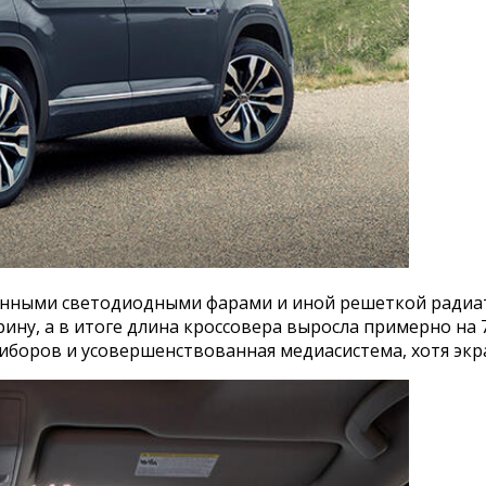
енными светодиодными фарами и иной решеткой радиат
у, а в итоге длина кроссовера выросла примерно на 7
риборов и усовершенствованная медиасистема, хотя э