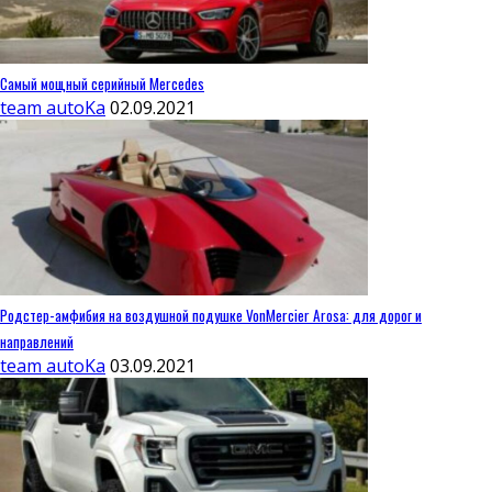
Самый мощный серийный Mercedes
team autoKa
02.09.2021
Родстер-амфибия на воздушной подушке VonMercier Arosa: для дорог и
направлений
team autoKa
03.09.2021