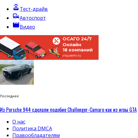
approval
Тест-драйв
commute
Автоспорт
movie
Видео
ОСАГО 24/7
Онлайн
18 компаний
insuremi.ru
Последнее
Из Porsche 944 сделали подобие Challenger-Camaro как из игры GTA
О нас
Политика DMCA
Правообладателям