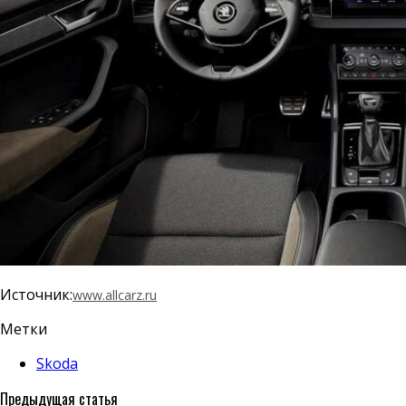
Источник:
www.allcarz.ru
Метки
Skoda
Предыдущая статья