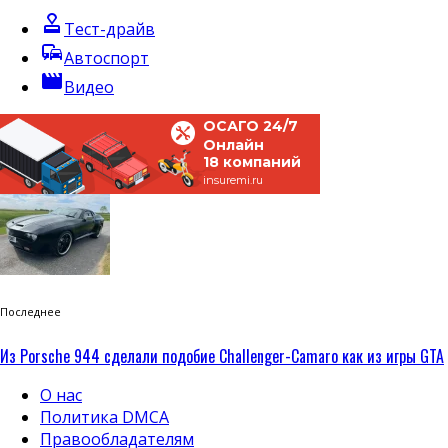
approval
Тест-драйв
commute
Автоспорт
movie
Видео
ОСАГО 24/7
Онлайн
18 компаний
insuremi.ru
Последнее
Из Porsche 944 сделали подобие Challenger-Camaro как из игры GTA
О нас
Политика DMCA
Правообладателям