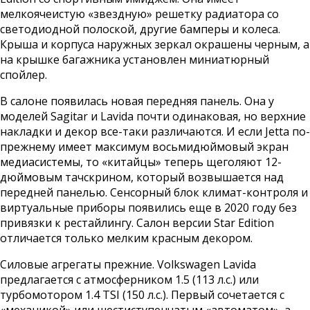
мелкоячеистую «звездную» решетку радиатора со
светодиодной полоской, другие бамперы и колеса.
Крыша и корпуса наружных зеркал окрашены черным, а
на крышке багажника установлен миниатюрный
спойлер.
В салоне появилась новая передняя панель. Она у
моделей Sagitar и Lavida почти одинаковая, но верхние
накладки и декор все-таки различаются. И если Jetta по-
прежнему имеет максимум восьмидюймовый экран
медиасистемы, то «китайцы» теперь щеголяют 12-
дюймовым тачскрином, который возвышается над
передней панелью. Сенсорный блок климат-контроля и
виртуальные приборы появились еще в 2020 году без
привязки к рестайлингу. Салон версии Star Edition
отличается только мелким красным декором.
Силовые агрегаты прежние. Volkswagen Lavida
предлагается с атмосферником 1.5 (113 л.с.) или
турбомотором 1.4 TSI (150 л.с.). Первый сочетается с
«механикой» или шестиступенчатым «автоматом», а