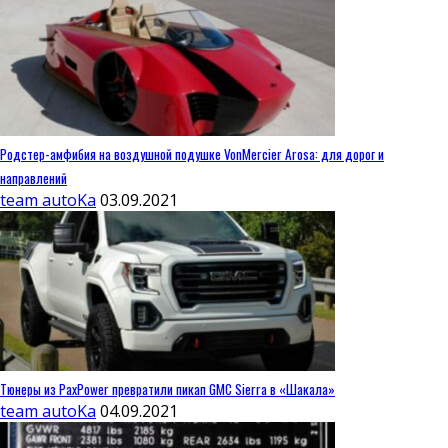
Родстер-амфибия на воздушной подушке VonMercier Arosa: для дорог и
направлений
team autoKa
03.09.2021
Тюнеры из PaxPower превратили пикап GMC Sierra в «Шакала»
team autoKa
04.09.2021