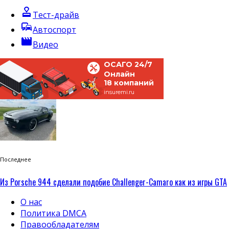
approval
Тест-драйв
commute
Автоспорт
movie
Видео
ОСАГО 24/7
Онлайн
18 компаний
insuremi.ru
Последнее
Из Porsche 944 сделали подобие Challenger-Camaro как из игры GTA
О нас
Политика DMCA
Правообладателям