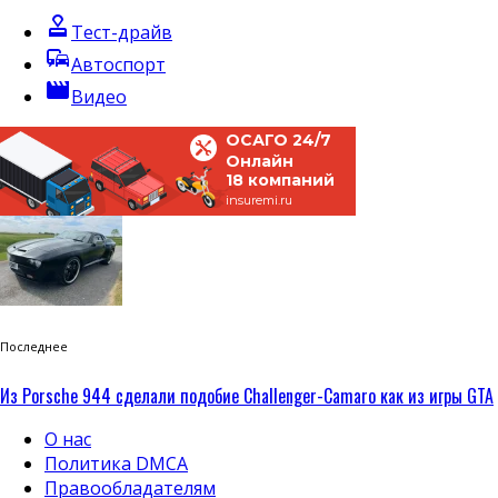
approval
Тест-драйв
commute
Автоспорт
movie
Видео
ОСАГО 24/7
Онлайн
18 компаний
insuremi.ru
Последнее
Из Porsche 944 сделали подобие Challenger-Camaro как из игры GTA
О нас
Политика DMCA
Правообладателям