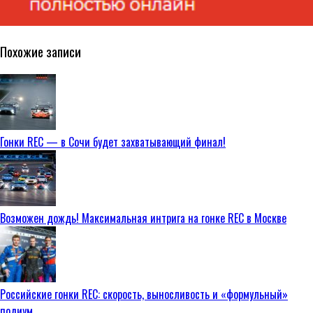
Похожие записи
Гонки REC — в Сочи будет захватывающий финал!
Возможен дождь! Максимальная интрига на гонке REC в Москве
Российские гонки REC: скорость, выносливость и «формульный»
подиум