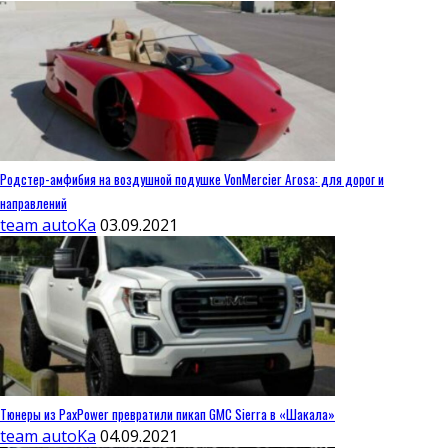
Родстер-амфибия на воздушной подушке VonMercier Arosa: для дорог и
направлений
team autoKa
03.09.2021
Тюнеры из PaxPower превратили пикап GMC Sierra в «Шакала»
team autoKa
04.09.2021