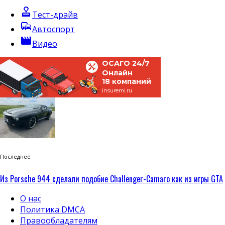
approval
Тест-драйв
commute
Автоспорт
movie
Видео
ОСАГО 24/7
Онлайн
18 компаний
insuremi.ru
Последнее
Из Porsche 944 сделали подобие Challenger-Camaro как из игры GTA
О нас
Политика DMCA
Правообладателям