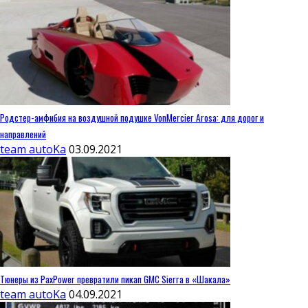
Родстер-амфибия на воздушной подушке VonMercier Arosa: для дорог и
направлений
team autoKa
03.09.2021
Тюнеры из PaxPower превратили пикап GMC Sierra в «Шакала»
team autoKa
04.09.2021