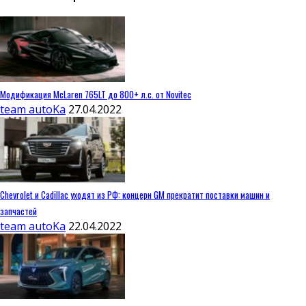
Модификация McLaren 765LT до 800+ л.с. от Novitec
team autoKa
27.04.2022
Chevrolet и Cadillac уходят из РФ: концерн GM прекратит поставки машин и
запчастей
team autoKa
22.04.2022