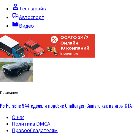
approval
Тест-драйв
commute
Автоспорт
movie
Видео
ОСАГО 24/7
Онлайн
18 компаний
insuremi.ru
Последнее
Из Porsche 944 сделали подобие Challenger-Camaro как из игры GTA
О нас
Политика DMCA
Правообладателям