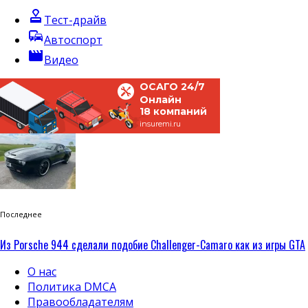
approval
Тест-драйв
commute
Автоспорт
movie
Видео
ОСАГО 24/7
Онлайн
18 компаний
insuremi.ru
Последнее
Из Porsche 944 сделали подобие Challenger-Camaro как из игры GTA
О нас
Политика DMCA
Правообладателям