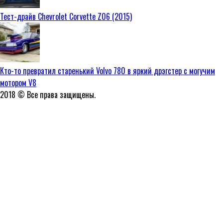
Тест-драйв Chevrolet Corvette Z06 (2015)
Кто-то превратил старенький Volvo 780 в яркий дрэгстер с могучим
мотором V8
2018 © Все права защищены.