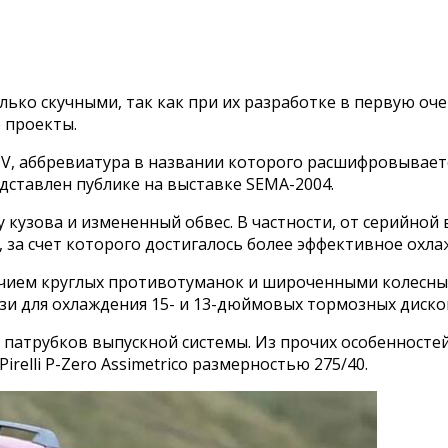
ко скучными, так как при их разработке в первую очер
 проекты.
V, аббревиатура в названии которого расшифровывается 
дставлен публике на выставке SEMA-2004.
кузова и измененный обвес. В частности, от серийной
за счет которого достигалось более эффективное охла
чием круглых противотуманок и широченными колесным
и для охлаждения 15- и 13-дюймовых тормозных дисков
 патрубков выпускной системы. Из прочих особенност
relli P-Zero Assimetrico размерностью 275/40.