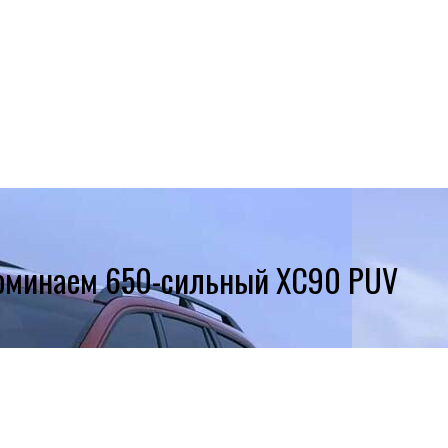
споминаем 650-сильный XC90 PUV