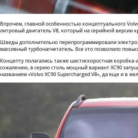
Впрочем, главной особенностью концептуального Volvo
литровый двигатель V8, который на серийной версии кр
Шведы дополнительно перепрограммировали электронн
массивный турбонагнетатель. Все это позволило повыси
Концепту полагались также шестискоростная коробка-
сожалению, в серию столь мощный вариант XC90 запущен
названием «Volvo XC90 Supercharged V8», да еще и в же