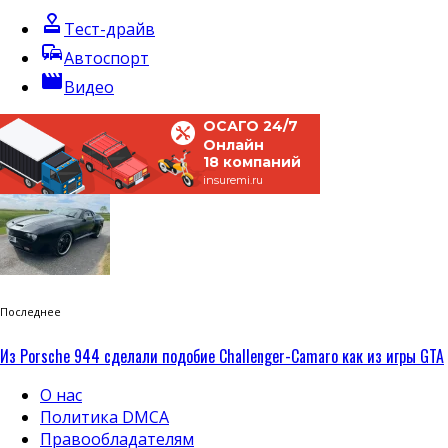
approval
Тест-драйв
commute
Автоспорт
movie
Видео
ОСАГО 24/7
Онлайн
18 компаний
insuremi.ru
Последнее
Из Porsche 944 сделали подобие Challenger-Camaro как из игры GTA
О нас
Политика DMCA
Правообладателям