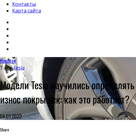
Контакты
Карта сайта
Новости
Tags:
tesla
Модели Tesla научились определять
износ покрышек: как это работает?
06.01.2022
Share