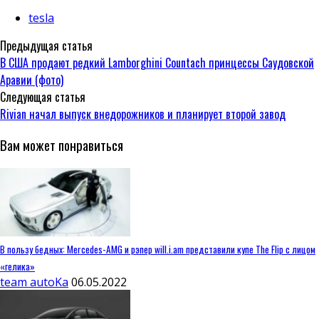
tesla
Предыдущая статья
В США продают редкий Lamborghini Countach принцессы Саудовской
Аравии (фото)
Следующая статья
Rivian начал выпуск внедорожников и планирует второй завод
Вам может понравиться
В пользу бедных: Mercedes-AMG и рэпер will.i.am представили купе The Flip с лицом
«гелика»
team autoKa
06.05.2022