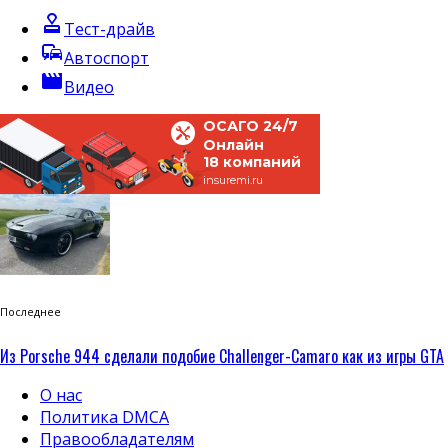
approval
Тест-драйв
commute
Автоспорт
movie
Видео
ОСАГО 24/7
Онлайн
18 компаний
insuremi.ru
Последнее
Из Porsche 944 сделали подобие Challenger-Camaro как из игры GTA
О нас
Политика DMCA
Правообладателям