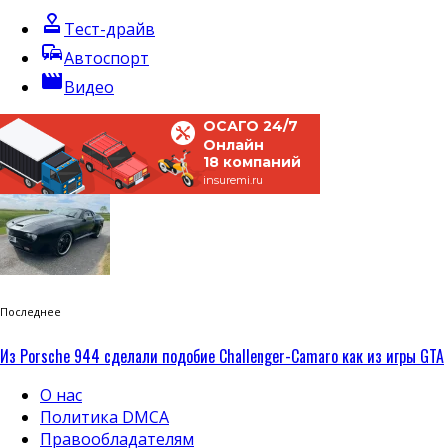
approval
Тест-драйв
commute
Автоспорт
movie
Видео
ОСАГО 24/7
Онлайн
18 компаний
insuremi.ru
Последнее
Из Porsche 944 сделали подобие Challenger-Camaro как из игры GTA
О нас
Политика DMCA
Правообладателям