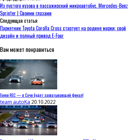
Из пустого кузова в пассажирский микроавтобус. Mercedes-Benz
Sprinter | Своими глазами
Следующая статья
Паркетник Toyota Corolla Cross стартует на родине марки: свой
дизайн и полный привод E-Four
Вам может понравиться
Гонки REC — в Сочи будет захватывающий финал!
team autoKa
20.10.2022