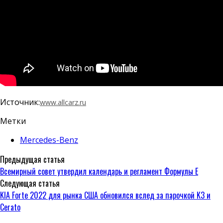
Источник:
www.allcarz.ru
Метки
Mercedes-Benz
Предыдущая статья
Всемирный совет утвердил календарь и регламент Формулы Е
Следующая статья
KIA Forte 2022 для рынка США обновился вслед за парочкой K3 и
Cerato