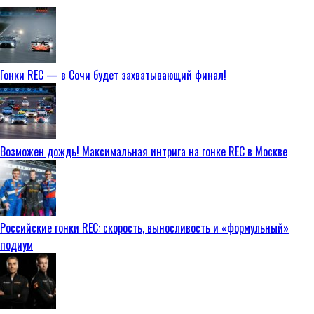
Гонки REC — в Сочи будет захватывающий финал!
Возможен дождь! Максимальная интрига на гонке REC в Москве
Российские гонки REC: скорость, выносливость и «формульный»
подиум