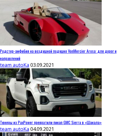
Родстер-амфибия на воздушной подушке VonMercier Arosa: для дорог и
направлений
team autoKa
03.09.2021
Тюнеры из PaxPower превратили пикап GMC Sierra в «Шакала»
team autoKa
04.09.2021