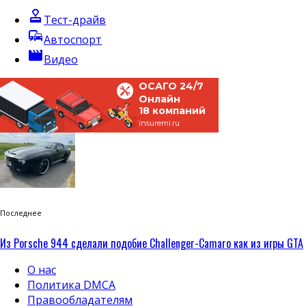
approval
Тест-драйв
commute
Автоспорт
movie
Видео
ОСАГО 24/7
Онлайн
18 компаний
insuremi.ru
Последнее
Из Porsche 944 сделали подобие Challenger-Camaro как из игры GTA
О нас
Политика DMCA
Правообладателям