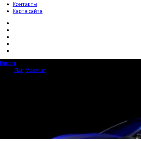
Контакты
Карта сайта
Новости
Tags:
Fiat
,
Maserati
Maserati GranTurismo Folgore:
классические пропорции и
электромоторы мощностью 1200 л.с.
19.03.2022