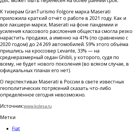
ДВС может быть перенесён на более ранний срок.
К тизерам GranTurismo Folgore марка Maserati
приложила краткий отчёт о работе в 2021 году. Как и
все лакшери-марки, Maserati на фоне пандемии и
усиления классового расслоения общества смогла резко
нарастить продажи, а именно на 41% (по сравнению с
2020 годом) до 24 269 автомобилей. 59% этого объёма
пришлись на кроссовер Levante, 33% — на
среднеразмерный седан Ghibli, у которого, судя по
всему, не будет нового поколения (во всяком случае, в
официальных планах его нет).
О перспективах Maserati в России в свете известных
геополитических потрясений сказать что-либо
определённое сегодня невозможно.
Источник:
www.kolesa.ru
Метки
Fiat