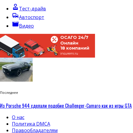
approval
Тест-драйв
commute
Автоспорт
movie
Видео
ОСАГО 24/7
Онлайн
18 компаний
insuremi.ru
Последнее
Из Porsche 944 сделали подобие Challenger-Camaro как из игры GTA
О нас
Политика DMCA
Правообладателям