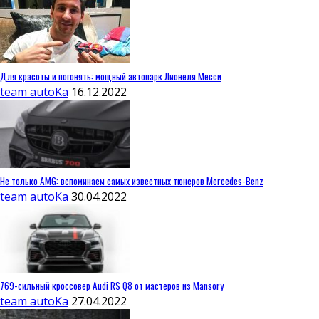
Для красоты и погонять: мощный автопарк Лионеля Месси
team autoKa
16.12.2022
Не только AMG: вспоминаем самых известных тюнеров Mercedes-Benz
team autoKa
30.04.2022
769-сильный кроссовер Audi RS Q8 от мастеров из Mansory
team autoKa
27.04.2022