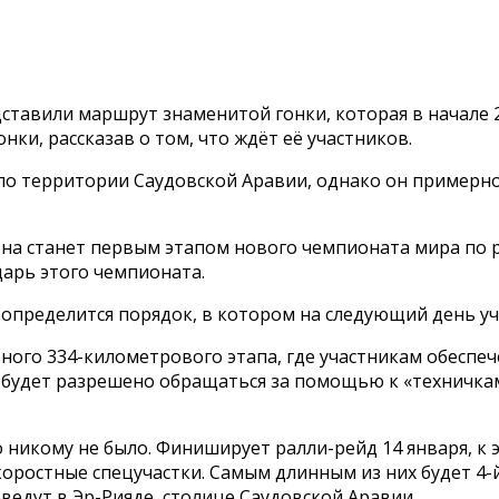
тавили маршрут знаменитой гонки, которая в начале 20
нки, рассказав о том, что ждёт её участников.
по территории Саудовской Аравии, однако он примерно 
 она станет первым этапом нового чемпионата мира по 
арь этого чемпионата.
 определится порядок, в котором на следующий день уч
ьного 334-километрового этапа, где участникам обеспе
не будет разрешено обращаться за помощью к «техничк
 никому не было. Финиширует ралли-рейд 14 января, к 
скоростные спецучастки. Самым длинным из них будет 4-
ведут в Эр-Рияде, столице Саудовской Аравии.