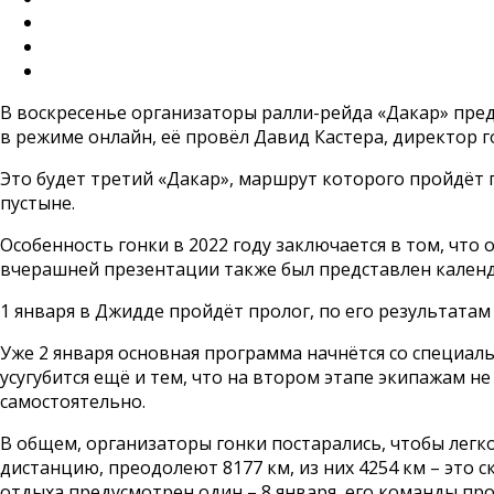
В воскресенье организаторы ралли-рейда «Дакар» предс
в режиме онлайн, её провёл Давид Кастера, директор го
Это будет третий «Дакар», маршрут которого пройдёт 
пустыне.
Особенность гонки в 2022 году заключается в том, что
вчерашней презентации также был представлен календ
1 января в Джидде пройдёт пролог, по его результатам
Уже 2 января основная программа начнётся со специал
усугубится ещё и тем, что на втором этапе экипажам 
самостоятельно.
В общем, организаторы гонки постарались, чтобы легко
дистанцию, преодолеют 8177 км, из них 4254 км – это 
отдыха предусмотрен один – 8 января, его команды про