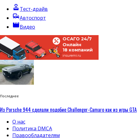
approval
Тест-драйв
commute
Автоспорт
movie
Видео
ОСАГО 24/7
Онлайн
18 компаний
insuremi.ru
Последнее
Из Porsche 944 сделали подобие Challenger-Camaro как из игры GTA
О нас
Политика DMCA
Правообладателям