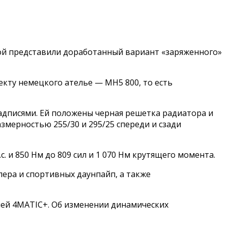
ой представили доработанный вариант «заряженного»
кту немецкого ателье — MH5 800, то есть
адписями. Ей положены черная решетка радиатора и
змерностью 255/30 и 295/25 спереди и сзади
. и 850 Нм до 809 сил и 1 070 Нм крутящего момента.
лера и спортивных даунпайп, а также
ей 4MATIC+. Об изменении динамических