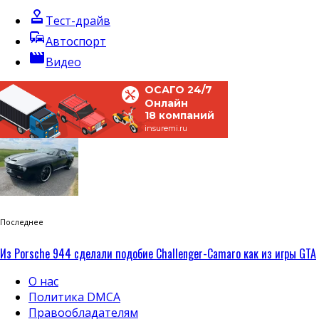
approval
Тест-драйв
commute
Автоспорт
movie
Видео
ОСАГО 24/7
Онлайн
18 компаний
insuremi.ru
Последнее
Из Porsche 944 сделали подобие Challenger-Camaro как из игры GTA
О нас
Политика DMCA
Правообладателям