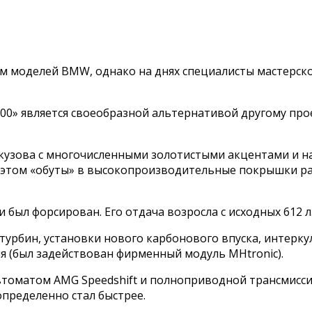
м моделей BMW, однако на днях специалисты мастерск
00» является своеобразной альтернативой другому прое
кузова с многочисленными золотистыми акцентами и н
ри этом «обуты» в высокопроизводительные покрышки ра
был форсирован. Его отдача возросла с исходных 612 л.с
 турбин, установки нового карбонового впуска, интерку
 (был задействован фирменный модуль MHtronic).
томатом AMG Speedshift и полноприводной трансмисси
пределенно стал быстрее.