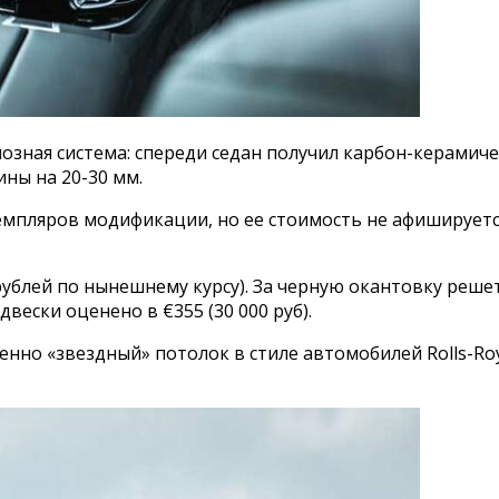
озная система: спереди седан получил карбон-керамиче
ны на 20-30 мм.
земпляров модификации, но ее стоимость не афишируетс
 рублей по нынешнему курсу). За черную окантовку решет
двески оценено в €355 (30 000 руб).
енно «звездный» потолок в стиле автомобилей Rolls-Roy