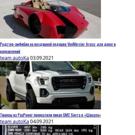
Родстер-амфибия на воздушной подушке VonMercier Arosa: для дорог и
направлений
team autoKa
03.09.2021
Тюнеры из PaxPower превратили пикап GMC Sierra в «Шакала»
team autoKa
04.09.2021