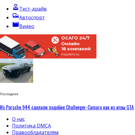
approval
Тест-драйв
commute
Автоспорт
movie
Видео
ОСАГО 24/7
Онлайн
18 компаний
insuremi.ru
Последнее
Из Porsche 944 сделали подобие Challenger-Camaro как из игры GTA
О нас
Политика DMCA
Правообладателям