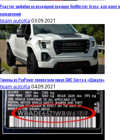
Родстер-амфибия на воздушной подушке VonMercier Arosa: для дорог и
направлений
team autoKa
03.09.2021
Тюнеры из PaxPower превратили пикап GMC Sierra в «Шакала»
team autoKa
04.09.2021