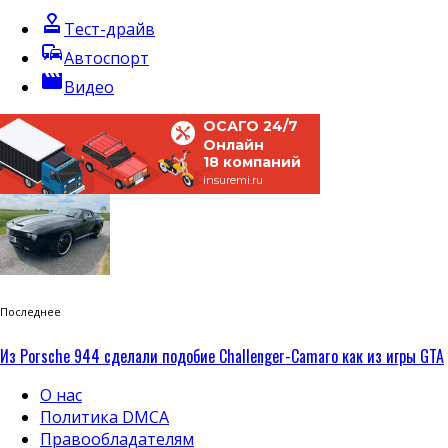
approval
Тест-драйв
commute
Автоспорт
movie
Видео
ОСАГО 24/7
Онлайн
18 компаний
insuremi.ru
Последнее
Из Porsche 944 сделали подобие Challenger-Camaro как из игры GTA
О нас
Политика DMCA
Правообладателям