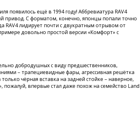
ля появилось ещё в 1994 году! Аббревиатура RAV4
лный привод. С форматом, конечно, японцы попали точно
ода RAV4 лидирует почти с двукратным отрывом от
 примере довольно простой версии «Комфорт» с
тельно добродушных с виду предшественников,
иниями – трапециевидные фары, агрессивная решётка
олько чёрная вставка на задней стойке – наверное,
, пожалуй, впервые стал даже похож на семейство Land