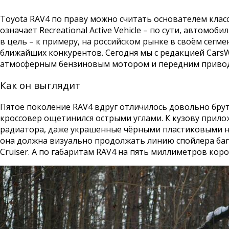
Toyota RAV4 по праву можно считать основателем клас
означает Recreational Active Vehicle – по сути, автом
в цель – к примеру, на российском рынке в своём сегм
ближайших конкурентов. Сегодня мы с редакцией Cars
атмосферным бензиновым мотором и передним приводо
Как он выглядит
Пятое поколение RAV4 вдруг отличилось довольно бру
кроссовер ощетинился острыми углами. К кузову прил
радиатора, даже украшенные чёрными пластиковыми нак
она должна визуально продолжать линию спойлера бага
Cruiser. А по габаритам RAV4 на пять миллиметров коро