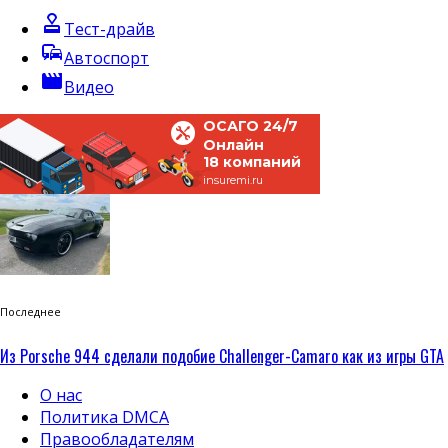
approval
Тест-драйв
commute
Автоспорт
movie
Видео
ОСАГО 24/7
Онлайн
18 компаний
insuremi.ru
Последнее
Из Porsche 944 сделали подобие Challenger-Camaro как из игры GTA
О нас
Политика DMCA
Правообладателям