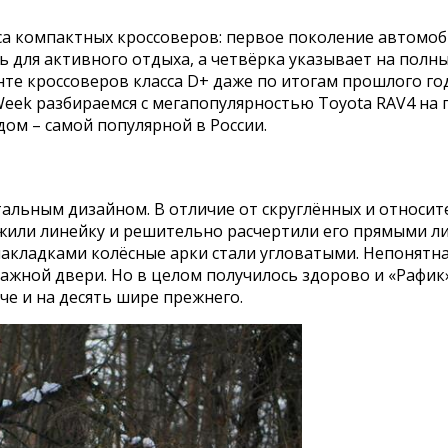
са компактных кроссоверов: первое поколение автомоби
обиль для активного отдыха, а четвёрка указывает на по
енте кроссоверов класса D+ даже по итогам прошлого г
Week разбираемся с мегапопулярностью Toyota RAV4 на
м – самой популярной в России.
тальным дизайном. В отличие от скруглённых и относи
ожили линейку и решительно расчертили его прямыми л
ладками колёсные арки стали угловатыми. Непонятна т
жной двери. Но в целом получилось здорово и «Рафик»
че и на десять шире прежнего.