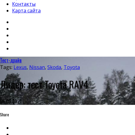
Контакты
Карта сайта
Тест-драйв
Tags:
Lexus
,
Nissan
,
Skoda
,
Toyota
Лидер: тест Toyota RAV4
06.09.2021
Share