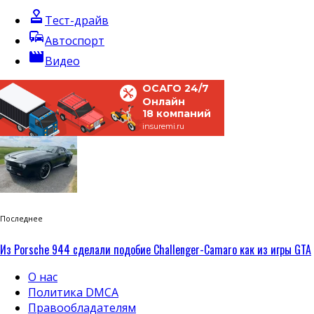
approval
Тест-драйв
commute
Автоспорт
movie
Видео
ОСАГО 24/7
Онлайн
18 компаний
insuremi.ru
Последнее
Из Porsche 944 сделали подобие Challenger-Camaro как из игры GTA
О нас
Политика DMCA
Правообладателям