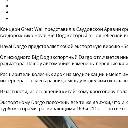
Концерн Great Wall представил в Саудовской Аравии с
вседорожника Haval Big Dog, который в Поднебесной вы
Haval Dargo представляет собой экспортную версию «Бо
От исходного Big Dog экспортный Dargo отличается ин
радиатора. Плюс у автомобиля изменены передние крыл
Расширители колесных арок на модификации имеют ими
интерьера, то здесь разница между моделями оказала
В частности, из оснащения китайскому кроссоверу по
Экспортному Dargo положены все те же движки, что и к
турбомоторами, развивающими 169 и 211 л.с. соответс