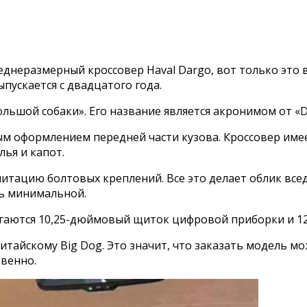
реднеразмерный кроссовер Haval Dargo, вот только это
пускается с двадцатого года.
льшой собаки». Его название является акронимом от «Da
ым оформлением передней части кузова. Кроссовер име
ья и капот.
тацию болтовых креплений. Все это делает облик всед
сь минимальной.
лагаются 10,25-дюймовый щиток цифровой приборки и 
итайскому Big Dog. Это значит, что заказать модель мо
твенно.