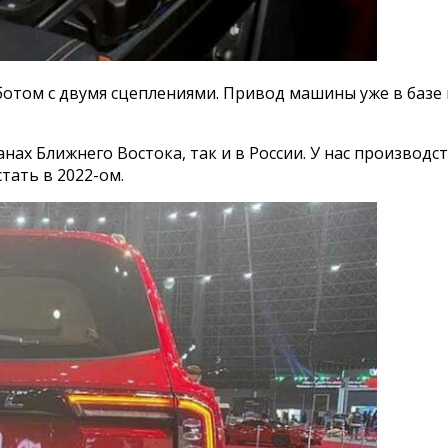
ботом с двумя сцеплениями. Привод машины уже в базе
анах Ближнего Востока, так и в России. У нас производс
тать в 2022-ом.