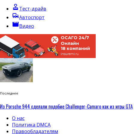
approval
Тест-драйв
commute
Автоспорт
movie
Видео
ОСАГО 24/7
Онлайн
18 компаний
insuremi.ru
Последнее
Из Porsche 944 сделали подобие Challenger-Camaro как из игры GTA
О нас
Политика DMCA
Правообладателям