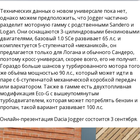
Технических данных о новом универсале пока нет,
однако можем предположить, что Jogger частично
разделит моторную гамму с родственными Sandero и
Logan. Они оснащаются 3-цилиндровыми бензиновыми
двигателями, базовый 1.0 SCe развивает 65 л.с. и
комплектуется 5-ступенчатой «механикой», он
предлагается только для Логана и обычного Сандеро,
поэтому кросс-универсал, скорее всего, его не получит.
Гораздо больше шансов у турбированного мотора того
же объёма мощностью 90 л.с., который может идти в
паре с 6-ступенчатой механической коробкой передач
или вариатором. Также в гамме есть двухтопливная
модификация Eco-G с вышеупомянутым
турбодвигателем, которая может потреблять бензин и
пропан, такой вариант развивает 100 л.с.
Онлайн-презентация Dacia Jogger состоится 3 сентября.