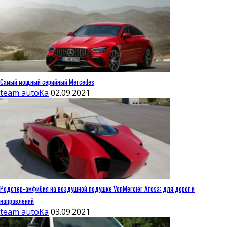
Самый мощный серийный Mercedes
team autoKa
02.09.2021
Родстер-амфибия на воздушной подушке VonMercier Arosa: для дорог и
направлений
team autoKa
03.09.2021