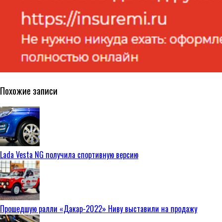
Похожие записи
Lada Vesta NG получила спортивную версию
Прошедшую ралли «Дакар-2022» Ниву выставили на продажу