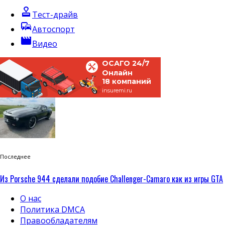
approval
Тест-драйв
commute
Автоспорт
movie
Видео
ОСАГО 24/7
Онлайн
18 компаний
insuremi.ru
Последнее
Из Porsche 944 сделали подобие Challenger-Camaro как из игры GTA
О нас
Политика DMCA
Правообладателям