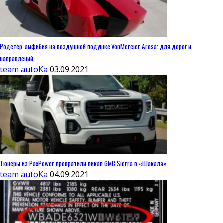
Родстер-амфибия на воздушной подушке VonMercier Arosa: для дорог и
направлений
team autoKa
03.09.2021
Тюнеры из PaxPower превратили пикап GMC Sierra в «Шакала»
team autoKa
04.09.2021