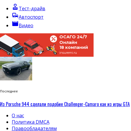
approval
Тест-драйв
commute
Автоспорт
movie
Видео
ОСАГО 24/7
Онлайн
18 компаний
insuremi.ru
Последнее
Из Porsche 944 сделали подобие Challenger-Camaro как из игры GTA
О нас
Политика DMCA
Правообладателям