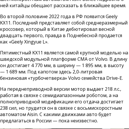
ней китайцы обещают рассказать в ближайшее время.
Во второй половине 2022 года в РФ появится Geely
KX11. Последний представляет собой среднеразмерный
кроссовер, который в Китае дебютировал весной
двадцать первого, правда в Поднебесной продается
как «Geely Xingyue L».
Пятиместный KX11 является самой крупной моделью на
шведской модульной платформе CMA от Volvo. В длину
он достигает 4 770 мм, в ширину — 1 895 мм, в высоту
— 1 689 мм. Под капотом здесь 2,0-литровая
бензиновая «турбочетверка» Volvo семейства Drive-E.
На переднеприводной версии мотор выдает 218 л.с.,
работая в связке с семидиапазонным роботом, а на
полноприводной модификации его отдача достигает
238 сил, но трудится он в связке с восьмискоростным
автоматом Aisin. С какими движками авто будет
предлагаться в России — пока неизвестно.