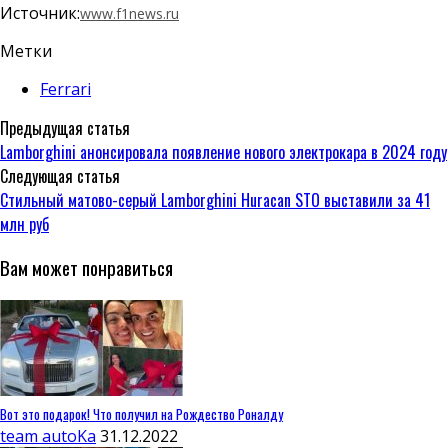
Источник:
www.f1news.ru
Метки
Ferrari
Предыдущая статья
Lamborghini анонсировала появление нового электрокара в 2024 году
Следующая статья
Стильный матово-серый Lamborghini Huracan STO выставили за 41
млн руб
Вам может понравиться
Вот это подарок! Что получил на Рождество Роналду
team autoKa
31.12.2022