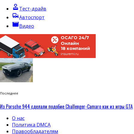
approval
Тест-драйв
commute
Автоспорт
movie
Видео
ОСАГО 24/7
Онлайн
18 компаний
insuremi.ru
Последнее
Из Porsche 944 сделали подобие Challenger-Camaro как из игры GTA
О нас
Политика DMCA
Правообладателям