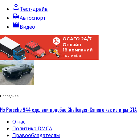
approval
Тест-драйв
commute
Автоспорт
movie
Видео
ОСАГО 24/7
Онлайн
18 компаний
insuremi.ru
Последнее
Из Porsche 944 сделали подобие Challenger-Camaro как из игры GTA
О нас
Политика DMCA
Правообладателям