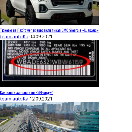
Тюнеры из PaxPower превратили пикап GMC Sierra в «Шакала»
team autoKa
04.09.2021
Как найти запчасти по ВИН-коду?
team autoKa
12.09.2021