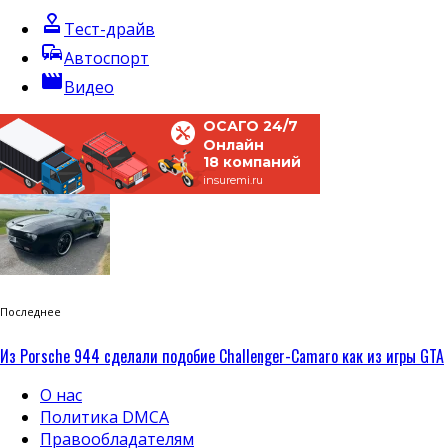
approval
Тест-драйв
commute
Автоспорт
movie
Видео
ОСАГО 24/7
Онлайн
18 компаний
insuremi.ru
Последнее
Из Porsche 944 сделали подобие Challenger-Camaro как из игры GTA
О нас
Политика DMCA
Правообладателям