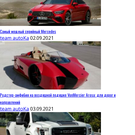
Самый мощный серийный Mercedes
team autoKa
02.09.2021
Родстер-амфибия на воздушной подушке VonMercier Arosa: для дорог и
направлений
team autoKa
03.09.2021