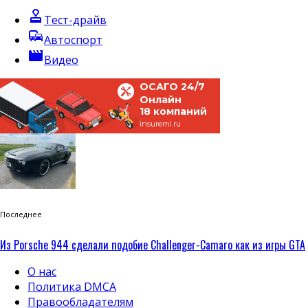
approval
Тест-драйв
commute
Автоспорт
movie
Видео
ОСАГО 24/7
Онлайн
18 компаний
insuremi.ru
Последнее
Из Porsche 944 сделали подобие Challenger-Camaro как из игры GTA
О нас
Политика DMCA
Правообладателям