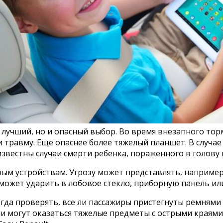
 лучший, но и опасный выбор. Во время внезапного то
ти травму. Еще опаснее более тяжелый планшет. В случа
 известны случаи смерти ребенка, пораженного в голов
ым устройствам. Угрозу может представлять, например,
может ударить в лобовое стекло, приборную панель или 
гда проверять, все ли пассажиры пристегнуты ремнями 
 могут оказаться тяжелые предметы с острыми краями 