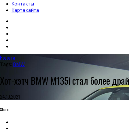
Контакты
Карта сайта
Новости
Tags:
BMW
Хот-хэтч BMW M135i стал более дра
24.10.2021
Share