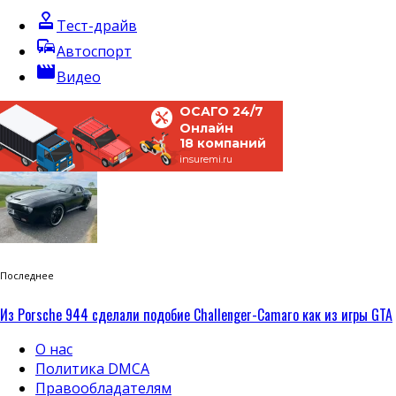
approval
Тест-драйв
commute
Автоспорт
movie
Видео
ОСАГО 24/7
Онлайн
18 компаний
insuremi.ru
Последнее
Из Porsche 944 сделали подобие Challenger-Camaro как из игры GTA
О нас
Политика DMCA
Правообладателям