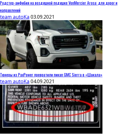
Родстер-амфибия на воздушной подушке VonMercier Arosa: для дорог и
направлений
team autoKa
03.09.2021
Тюнеры из PaxPower превратили пикап GMC Sierra в «Шакала»
team autoKa
04.09.2021