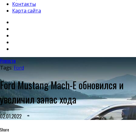
Контакты
Карта сайта
Новости
Tags:
Ford
Ford Mustang Mach-E обновился и
увеличил запас хода
02.01.2022
Share