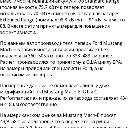
вместимости. Младший аккумулятор Standard Range
(полная ёмкость 75,7 кВт•ч) теперь позволяет
использовать 70 кВт•ч вместо 68, а старшая батарея
Extended Range (номинал 98,8 кВт•ч) — 91 кВт•ч вместо
88. Вместе с этим приняты меры для повышения
эффективности.
По данным автопроизводителя, теперь Ford Mustang
Mach-E в зависимости от версии проезжает без
подзарядки 360–505 км против 338–483 км ранее.
Расчет производился по принятому в США циклу EPA,
но замеры проводили специалисты Ford, а не
независимые эксперты.
Паспортные данные не поменялись лишь у двух
модификаций Ford Mustang Mach-E, GT и GT
Performance: как и прежде, их запас хода составляет 434
и 418 км соответственно.
На американском рынке за Mustang Mach-E просят
43,9–68 тыс. долларов, что в пересчете на рубли
составляет 3,2–5 млн. В России модель не представлена,