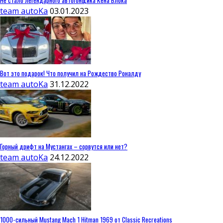
team autoKa
03.01.2023
Вот это подарок! Что получил на Рождество Роналду
team autoKa
31.12.2022
Горный дрифт на Мустангах – сорвутся или нет?
team autoKa
24.12.2022
1000-сильный Mustang Mach 1 Hitman 1969 от Classic Recreations