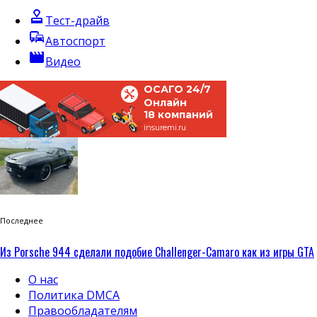
approval
Тест-драйв
commute
Автоспорт
movie
Видео
ОСАГО 24/7
Онлайн
18 компаний
insuremi.ru
Последнее
Из Porsche 944 сделали подобие Challenger-Camaro как из игры GTA
О нас
Политика DMCA
Правообладателям