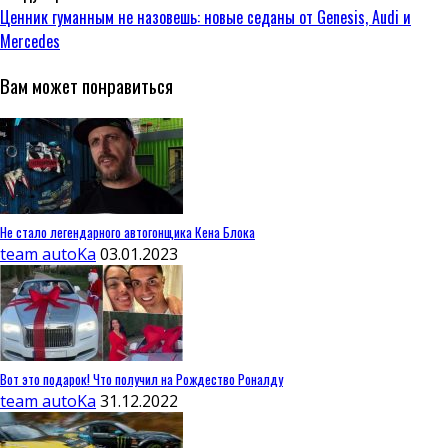
Ценник гуманным не назовешь: новые седаны от Genesis, Audi и
Mercedes
Вам может понравиться
Не стало легендарного автогонщика Кена Блока
team autoKa
03.01.2023
Вот это подарок! Что получил на Рождество Роналду
team autoKa
31.12.2022