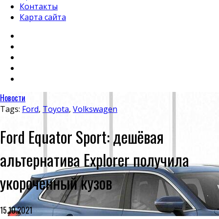
Контакты
Карта сайта
Новости
Tags:
Ford
,
Toyota
,
Volkswagen
Ford Equator Sport: дешёвая
альтернатива Explorer получила
укороченный кузов
15.10.2021