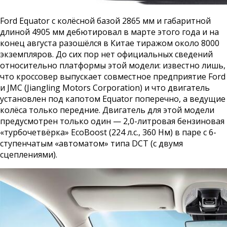
Ford Equator с колёсной базой 2865 мм и габаритной
длиной 4905 мм дебютировал в марте этого года и на
конец августа разошёлся в Китае тиражом около 8000
экземпляров. До сих пор нет официальных сведений
относительно платформы этой модели: известно лишь,
что кроссовер выпускает совместное предприятие Ford
и JMC (Jiangling Motors Corporation) и что двигатель
установлен под капотом Equator поперечно, а ведущие
колёса только передние. Двигатель для этой модели
предусмотрен только один — 2,0-литровая бензиновая
«турбочетвёрка» EcoBoost (224 л.с., 360 Нм) в паре с 6-
ступенчатым «автоматом» типа DCT (с двумя
сцеплениями).