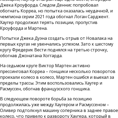
Джека Кроуфорда. Следом Деннис попробовал
обогнать Корреа, но попытка оказалась неудачной, и
чемпиона серии 2021 года обогнал Логан Сарджент.
Хаугер продолжил терять позиции, пропустив
Кроуфорда и Мартена.
Попытки Джека Дуэна создать отрыв от Новалака на
первых кругах не увенчались успехом. Зато к шестому
кругу Фредерик Вести поднялся на третью строчку,
обогнав Джонатана Хоггарда.
На седьмом круге Виктор Мартен активно
прессинговал Корреа – гонщики несколько поворотов
проехали колесо в колесо, Мартен ошибся и выехал за
пределы трассы. Этим воспользовались Хаугер и
Расмуссен, обогнав французского гонщика.
В следующем повороте борьба за позицию
продолжилась уже между Хаугером и Расмуссеном –
Оливер подтолкнул машину соперника в заднее правое
колесо, что привело к развороту Хаугера, который в