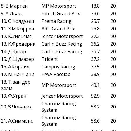
8. В.Мартен
MP Motorsport
18.8
20
9. А.Иваса
Hitech Grand Prix
23.6
20
10. О.Колдуэлл
Prema Racing
25.7
20
11. Х.М.Корреа
ART Grand Prix
26.8
20
12. К.Уильямс
Jenzer Motorsport
27.3
20
13. К.Фредерик
Carlin Buzz Racing
36.2
20
14. Д.Эдгар
Carlin Buzz Racing
36.7
20
15. Д.Шумахер
Trident
37.2
20
16. А.Кордил
Campos Racing
37.5
20
17. М.Наннини
HWA Racelab
38.9
20
18. Т.ван дер
MP Motorsport
43.1
20
Хелм
19. Ф.Угран
Jenzer Motorsport
52.9
20
Charouz Racing
20. З.Чованек
58.2
20
System
Charouz Racing
21. А.Симмонс
58.6
20
System