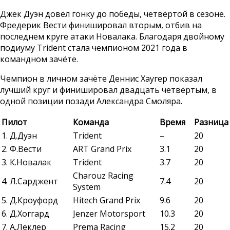
Джек Дуэн довёл гонку до победы, четвёртой в сезоне.
Фредерик Вести финишировал вторым, отбив на
последнем круге атаки Новалака. Благодаря двойному
подиуму Trident стала чемпионом 2021 года в
командном зачёте.
Чемпион в личном зачёте Деннис Хаугер показал
лучший круг и финишировал двадцать четвёртым, в
одной позиции позади Александра Смоляра.
Пилот
Команда
Время
Разница
1. Д.Дуэн
Trident
–
20
2. Ф.Вести
ART Grand Prix
3.1
20
3. К.Новалак
Trident
3.7
20
Charouz Racing
4. Л.Сарджент
7.4
20
System
5. Д.Кроуфорд
Hitech Grand Prix
9.6
20
6. Д.Хоггард
Jenzer Motorsport
10.3
20
7. А.Леклер
Prema Racing
15.2
20