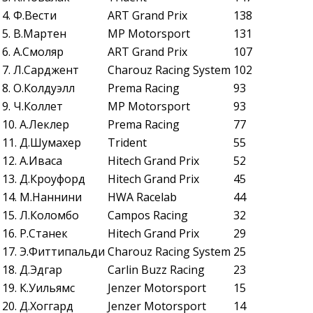
4. Ф.Вести
ART Grand Prix
138
5. В.Мартен
MP Motorsport
131
6. А.Смоляр
ART Grand Prix
107
7. Л.Сарджент
Charouz Racing System
102
8. О.Колдуэлл
Prema Racing
93
9. Ч.Коллет
MP Motorsport
93
10. А.Леклер
Prema Racing
77
11. Д.Шумахер
Trident
55
12. А.Иваса
Hitech Grand Prix
52
13. Д.Кроуфорд
Hitech Grand Prix
45
14. М.Наннини
HWA Racelab
44
15. Л.Коломбо
Campos Racing
32
16. Р.Станек
Hitech Grand Prix
29
17. Э.Фиттипальди
Charouz Racing System
25
18. Д.Эдгар
Carlin Buzz Racing
23
19. К.Уильямс
Jenzer Motorsport
15
20. Д.Хоггард
Jenzer Motorsport
14