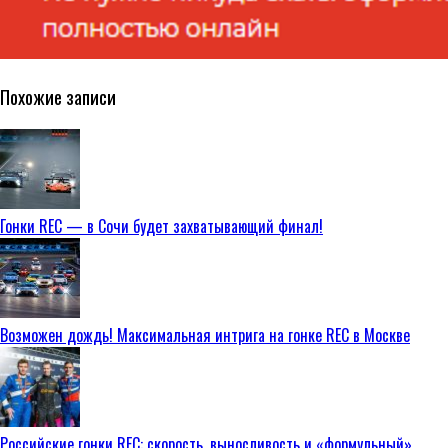
Похожие записи
Гонки REC — в Сочи будет захватывающий финал!
Возможен дождь! Максимальная интрига на гонке REC в Москве
Российские гонки REC: скорость, выносливость и «формульный»