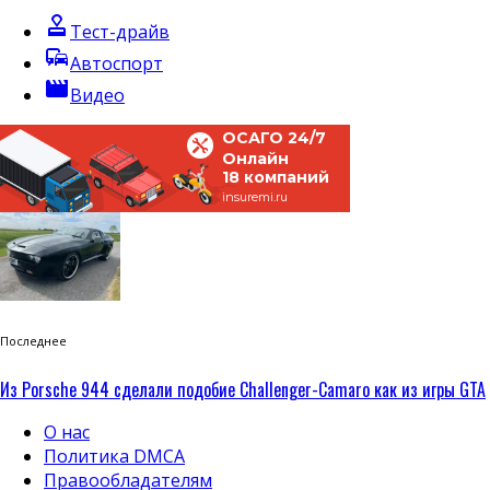
approval
Тест-драйв
commute
Автоспорт
movie
Видео
ОСАГО 24/7
Онлайн
18 компаний
insuremi.ru
Последнее
Из Porsche 944 сделали подобие Challenger-Camaro как из игры GTA
О нас
Политика DMCA
Правообладателям