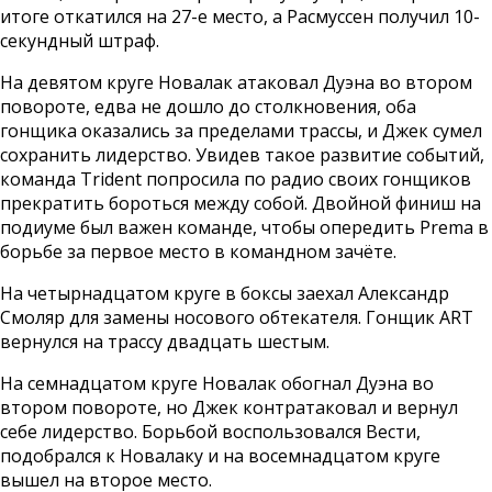
итоге откатился на 27-е место, а Расмуссен получил 10-
секундный штраф.
На девятом круге Новалак атаковал Дуэна во втором
повороте, едва не дошло до столкновения, оба
гонщика оказались за пределами трассы, и Джек сумел
сохранить лидерство. Увидев такое развитие событий,
команда Trident попросила по радио своих гонщиков
прекратить бороться между собой. Двойной финиш на
подиуме был важен команде, чтобы опередить Prema в
борьбе за первое место в командном зачёте.
На четырнадцатом круге в боксы заехал Александр
Смоляр для замены носового обтекателя. Гонщик ART
вернулся на трассу двадцать шестым.
На семнадцатом круге Новалак обогнал Дуэна во
втором повороте, но Джек контратаковал и вернул
себе лидерство. Борьбой воспользовался Вести,
подобрался к Новалаку и на восемнадцатом круге
вышел на второе место.