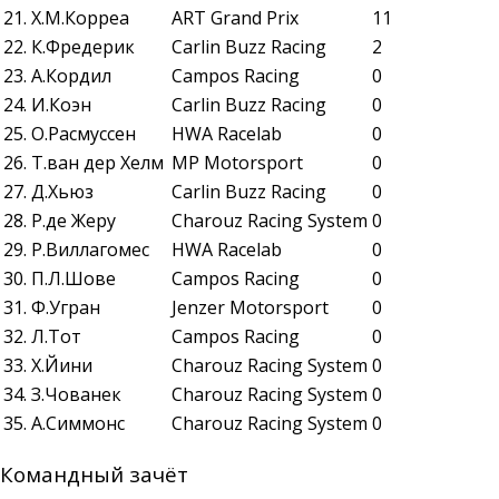
21. Х.М.Корреа
ART Grand Prix
11
22. К.Фредерик
Carlin Buzz Racing
2
23. А.Кордил
Campos Racing
0
24. И.Коэн
Carlin Buzz Racing
0
25. О.Расмуссен
HWA Racelab
0
26. Т.ван дер Хелм
MP Motorsport
0
27. Д.Хьюз
Carlin Buzz Racing
0
28. Р.де Жеру
Charouz Racing System
0
29. Р.Виллагомес
HWA Racelab
0
30. П.Л.Шове
Campos Racing
0
31. Ф.Угран
Jenzer Motorsport
0
32. Л.Тот
Campos Racing
0
33. Х.Йини
Charouz Racing System
0
34. З.Чованек
Charouz Racing System
0
35. А.Симмонс
Charouz Racing System
0
Командный зачёт