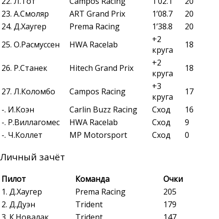
22. Л.Тот
Campos Racing
1’02.1
20
23. А.Смоляр
ART Grand Prix
1’08.7
20
24. Д.Хаугер
Prema Racing
1’38.8
20
+2
25. О.Расмуссен
HWA Racelab
18
круга
+2
26. Р.Станек
Hitech Grand Prix
18
круга
+3
27. Л.Коломбо
Campos Racing
17
круга
-. И.Коэн
Carlin Buzz Racing
Сход
16
-. Р.Виллагомес
HWA Racelab
Сход
9
-. Ч.Коллет
MP Motorsport
Сход
0
Личный зачёт
Пилот
Команда
Очки
1. Д.Хаугер
Prema Racing
205
2. Д.Дуэн
Trident
179
3. К.Новалак
Trident
147