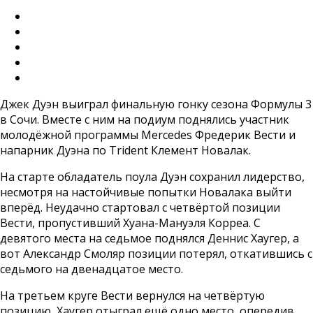
Джек Дуэн выиграл финальную гонку сезона Формулы 3
в Сочи. Вместе с ним на подиум поднялись участник
молодёжной программы Mercedes Фредерик Вести и
напарник Дуэна по Trident Клемент Новалак.
На старте обладатель поула Дуэн сохранил лидерство,
несмотря на настойчивые попытки Новалака выйти
вперёд. Неудачно стартовал с четвёртой позиции
Вести, пропустивший Хуана-Мануэля Корреа. С
девятого места на седьмое поднялся Деннис Хаугер, а
вот Александр Смоляр позиции потерял, откатившись с
седьмого на двенадцатое место.
На третьем круге Вести вернулся на четвёртую
позицию, Хаугер отыграл ещё одно место, опередив