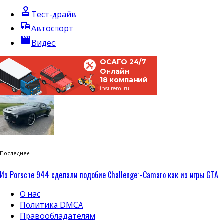
approval
Тест-драйв
commute
Автоспорт
movie
Видео
ОСАГО 24/7
Онлайн
18 компаний
insuremi.ru
Последнее
Из Porsche 944 сделали подобие Challenger-Camaro как из игры GTA
О нас
Политика DMCA
Правообладателям