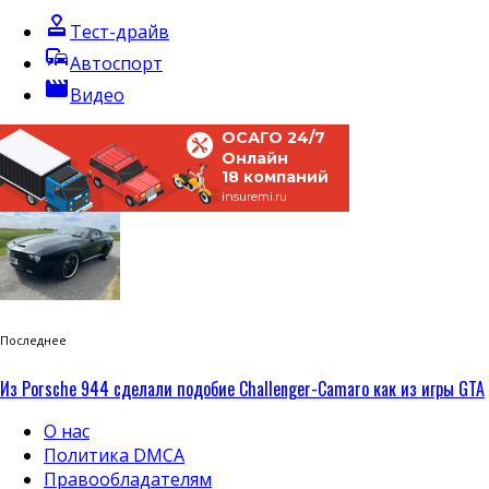
approval
Тест-драйв
commute
Автоспорт
movie
Видео
ОСАГО 24/7
Онлайн
18 компаний
insuremi.ru
Последнее
Из Porsche 944 сделали подобие Challenger-Camaro как из игры GTA
О нас
Политика DMCA
Правообладателям