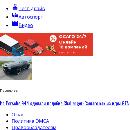
approval
Тест-драйв
commute
Автоспорт
movie
Видео
ОСАГО 24/7
Онлайн
18 компаний
insuremi.ru
Последнее
Из Porsche 944 сделали подобие Challenger-Camaro как из игры GTA
О нас
Политика DMCA
Правообладателям