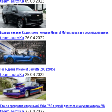
team autoKa
09.08.2023
Больше никаких Кадиллаков: концерн General Motors покидает российский рынок
team autoKa
26.04.2022
Тест-драйв Chevrolet Corvette Z06 (2015)
team autoKa
25.04.2022
Кто-то превратил старенький Volvo 780 в яркий дрэгстер с могучим мотором V8
team autoKa
23.04.2022