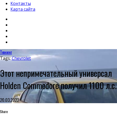
Контакты
Карта сайта
Тюнинг
Tags:
Chevrolet
Этот непримечательный универсал
Holden Commodore получил 1100 л.с.
20.03.2022
Share