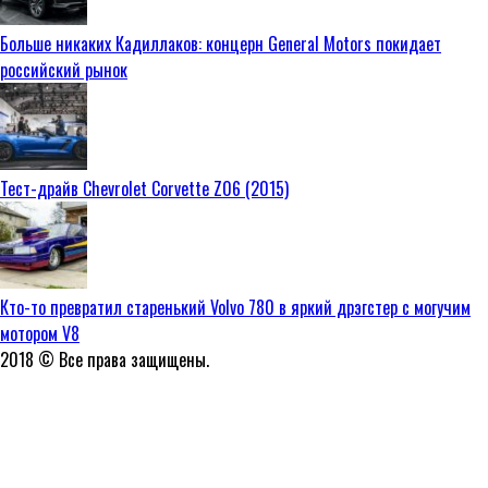
Больше никаких Кадиллаков: концерн General Motors покидает
российский рынок
Тест-драйв Chevrolet Corvette Z06 (2015)
Кто-то превратил старенький Volvo 780 в яркий дрэгстер с могучим
мотором V8
2018 © Все права защищены.