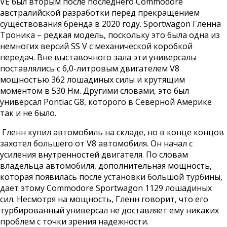
VE был вторым после последнего Commodore
австралийской разработки перед прекращением
существования бренда в 2020 году. Sportwagon Гленна
Троника – редкая модель, поскольку это была одна из
немногих версий SS V с механической коробкой
передач. Вне выставочного зала эти универсалы
поставлялись с 6,0-литровым двигателем V8
мощностью 362 лошадиных силы и крутящим
моментом в 530 Нм. Другими словами, это был
универсал Pontiac G8, которого в Северной Америке
так и не было.
Гленн купил автомобиль на складе, но в конце концов
захотел большего от V8 автомобиля. Он начал с
усиления внутренностей двигателя. По словам
владельца автомобиля, дополнительная мощность,
которая появилась после установки большой турбины,
дает этому Commodore Sportwagon 1129 лошадиных
сил. Несмотря на мощность, Гленн говорит, что его
турбированный универсал не доставляет ему никаких
проблем с точки зрения надежности.