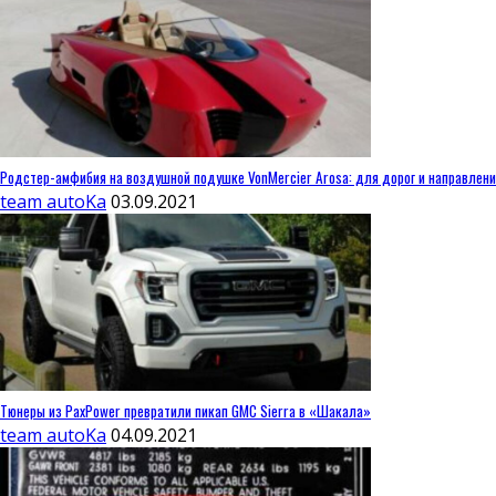
Родстер-амфибия на воздушной подушке VonMercier Arosa: для дорог и направлен
team autoKa
03.09.2021
Тюнеры из PaxPower превратили пикап GMC Sierra в «Шакала»
team autoKa
04.09.2021