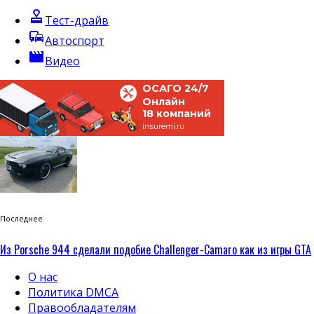
approval
Тест-драйв
commute
Автоспорт
movie
Видео
ОСАГО 24/7
Онлайн
18 компаний
insuremi.ru
Последнее
Из Porsche 944 сделали подобие Challenger-Camaro как из игры GTA
О нас
Политика DMCA
Правообладателям