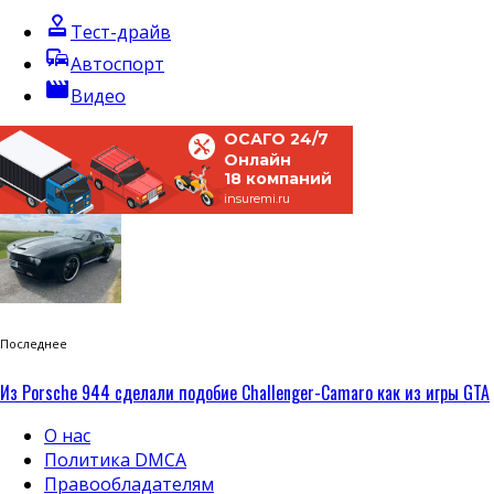
approval
Тест-драйв
commute
Автоспорт
movie
Видео
ОСАГО 24/7
Онлайн
18 компаний
insuremi.ru
Последнее
Из Porsche 944 сделали подобие Challenger-Camaro как из игры GTA
О нас
Политика DMCA
Правообладателям