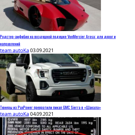
Родстер-амфибия на воздушной подушке VonMercier Arosa: для дорог и
направлений
team autoKa
03.09.2021
Тюнеры из PaxPower превратили пикап GMC Sierra в «Шакала»
team autoKa
04.09.2021