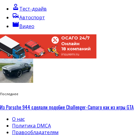
approval
Тест-драйв
commute
Автоспорт
movie
Видео
ОСАГО 24/7
Онлайн
18 компаний
insuremi.ru
Последнее
Из Porsche 944 сделали подобие Challenger-Camaro как из игры GTA
О нас
Политика DMCA
Правообладателям