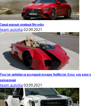
Самый мощный серийный Mercedes
team autoKa
02.09.2021
Родстер-амфибия на воздушной подушке VonMercier Arosa: для дорог и
направлений
team autoKa
03.09.2021