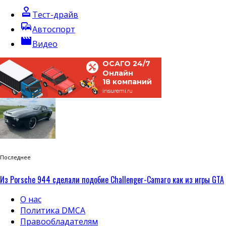
approval
Тест-драйв
commute
Автоспорт
movie
Видео
ОСАГО 24/7
Онлайн
18 компаний
insuremi.ru
Последнее
Из Porsche 944 сделали подобие Challenger-Camaro как из игры GTA
О нас
Политика DMCA
Правообладателям