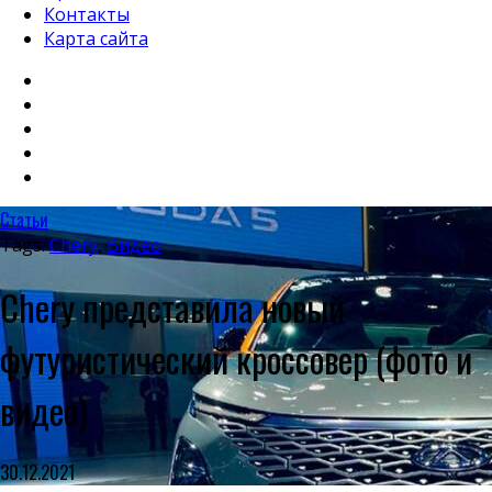
Контакты
Карта сайта
Статьи
Tags:
Chery
,
Видео
Chery представила новый
футуристический кроссовер (фото и
видео)
30.12.2021