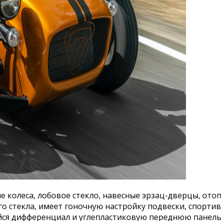
колеса, лобовое стекло, навесные эрзац-дверцы, отоп
го стекла, имеет гоночную настройку подвески, спорт
ся дифференциал и углепластиковую переднюю панель.