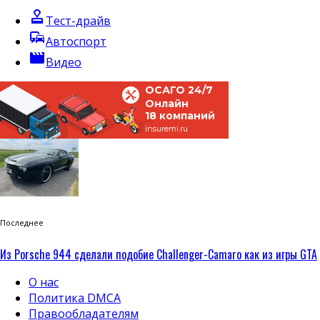
approval
Тест-драйв
commute
Автоспорт
movie
Видео
ОСАГО 24/7
Онлайн
18 компаний
insuremi.ru
Последнее
Из Porsche 944 сделали подобие Challenger-Camaro как из игры GTA
О нас
Политика DMCA
Правообладателям