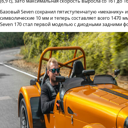
(6,9 с), зато максимальная скорость выросла со 161 до 16
Базовый Seven сохранил пятиступенчатую «механику» и
символические 10 мм и теперь составляет всего 1470 
Seven 170 стал первой моделью с диодными задними ф