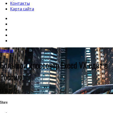
Контакты
Карта сайта
Новости
Большой кроссовер Exeed VX едет в
Россию
18.10.2021
Share