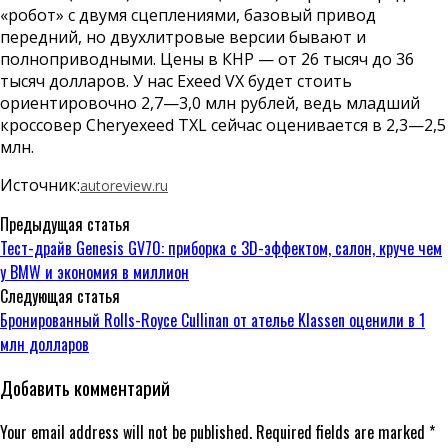
«робот» с двумя сцеплениями, базовый привод
передний, но двухлитровые версии бывают и
полноприводными. Цены в КНР — от 26 тысяч до 36
тысяч долларов. У нас Exeed VX будет стоить
ориентировочно 2,7—3,0 млн рублей, ведь младший
кроссовер Cheryexeed TXL сейчас оценивается в 2,3—2,5
млн.
Источник:
autoreview.ru
Предыдущая статья
Тест-драйв Genesis GV70: приборка с 3D-эффектом, салон, круче чем
у BMW и экономия в миллион
Следующая статья
Бронированный Rolls-Royce Cullinan от ателье Klassen оценили в 1
млн долларов
Добавить комментарий
Your email address will not be published. Required fields are marked *