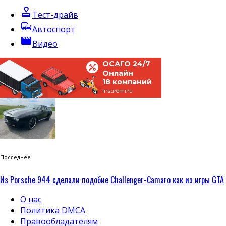
approval
Тест-драйв
commute
Автоспорт
movie
Видео
ОСАГО 24/7
Онлайн
18 компаний
insuremi.ru
Последнее
Из Porsche 944 сделали подобие Challenger-Camaro как из игры GTA
О нас
Политика DMCA
Правообладателям