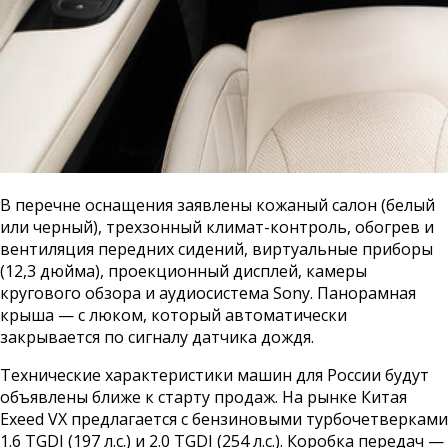
В перечне оснащения заявлены кожаный салон (белый
или черный), трехзонный климат-контроль, обогрев и
вентиляция передних сидений, виртуальные приборы
(12,3 дюйма), проекционный дисплей, камеры
кругового обзора и аудиосистема Sony. Панорамная
крыша — с люком, который автоматически
закрывается по сигналу датчика дождя.
Технические характеристики машин для России будут
объявлены ближе к старту продаж. На рынке Китая
Exeed VX предлагается с бензиновыми турбочетверками
1.6 TGDI (197 л.с.) и 2.0 TGDI (254 л.с.). Коробка передач —