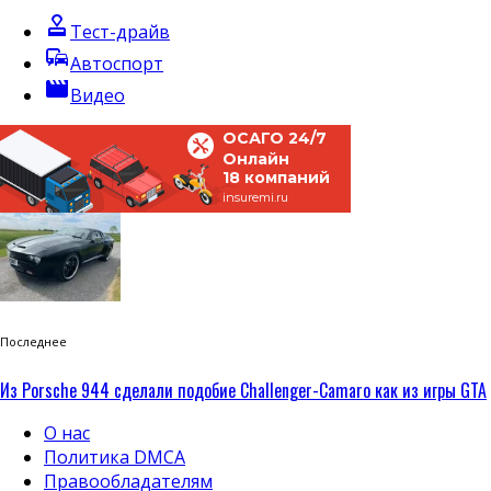
approval
Тест-драйв
commute
Автоспорт
movie
Видео
ОСАГО 24/7
Онлайн
18 компаний
insuremi.ru
Последнее
Из Porsche 944 сделали подобие Challenger-Camaro как из игры GTA
О нас
Политика DMCA
Правообладателям