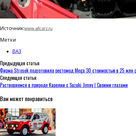
Источник:
www.allcarz.ru
Метки
ВАЗ
Предыдущая статья
Фирма Strosek подготовила рестомод Mega 30 стоимостью в 25 млн 
Следующая статья
Растворяемся в природе Карелии с Suzuki Jimny | Своими глазами
Вам может понравиться