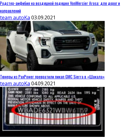
Родстер-амфибия на воздушной подушке VonMercier Arosa: для дорог и
направлений
team autoKa
03.09.2021
Тюнеры из PaxPower превратили пикап GMC Sierra в «Шакала»
team autoKa
04.09.2021