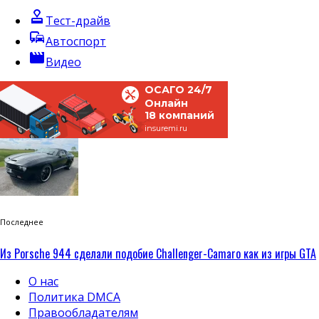
approval
Тест-драйв
commute
Автоспорт
movie
Видео
ОСАГО 24/7
Онлайн
18 компаний
insuremi.ru
Последнее
Из Porsche 944 сделали подобие Challenger-Camaro как из игры GTA
О нас
Политика DMCA
Правообладателям