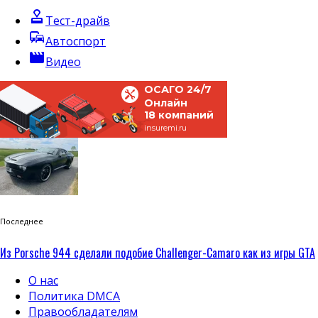
approval
Тест-драйв
commute
Автоспорт
movie
Видео
ОСАГО 24/7
Онлайн
18 компаний
insuremi.ru
Последнее
Из Porsche 944 сделали подобие Challenger-Camaro как из игры GTA
О нас
Политика DMCA
Правообладателям