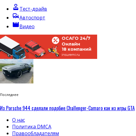
approval
Тест-драйв
commute
Автоспорт
movie
Видео
ОСАГО 24/7
Онлайн
18 компаний
insuremi.ru
Последнее
Из Porsche 944 сделали подобие Challenger-Camaro как из игры GTA
О нас
Политика DMCA
Правообладателям