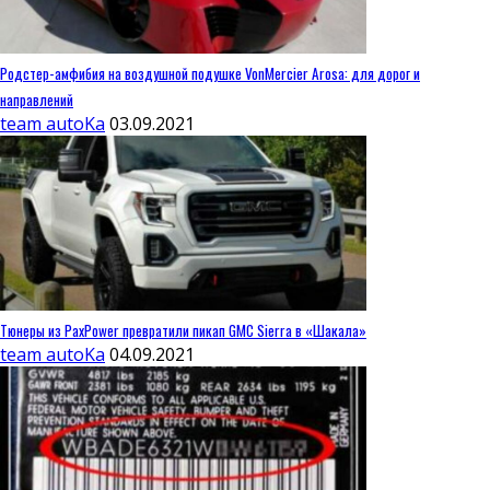
Родстер-амфибия на воздушной подушке VonMercier Arosa: для дорог и
направлений
team autoKa
03.09.2021
Тюнеры из PaxPower превратили пикап GMC Sierra в «Шакала»
team autoKa
04.09.2021