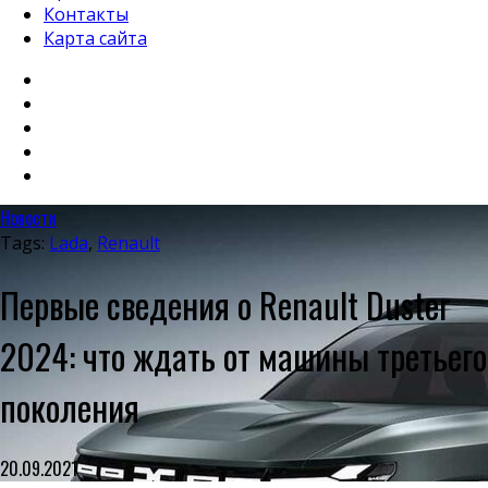
Контакты
Карта сайта
Новости
Tags:
Lada
,
Renault
Первые сведения о Renault Duster
2024: что ждать от машины третьего
поколения
20.09.2021