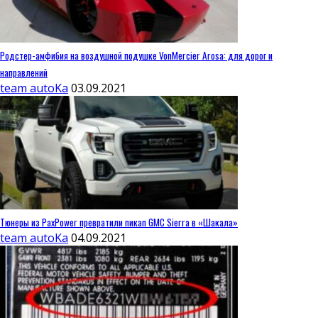
Родстер-амфибия на воздушной подушке VonMercier Arosa: для дорог и
направлений
team autoKa
03.09.2021
Тюнеры из PaxPower превратили пикап GMC Sierra в «Шакала»
team autoKa
04.09.2021