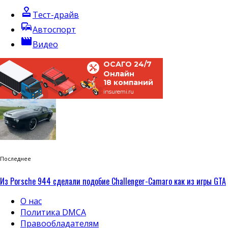
approval
Тест-драйв
commute
Автоспорт
movie
Видео
ОСАГО 24/7
Онлайн
18 компаний
insuremi.ru
Последнее
Из Porsche 944 сделали подобие Challenger-Camaro как из игры GTA
О нас
Политика DMCA
Правообладателям